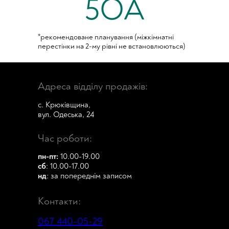
5OA
*рекомендоване планування (міжкімнатні
перестінки на 2-му рівні не встановлюються)
Адреса відділу продажів:
c. Крюківщина,
вул. Одеська, 24
Час роботи:
пн-пт:
10.00-19.00
сб
: 10.00-17.00
нд
: за попереднім записом
Контакти:
067 440-05-29